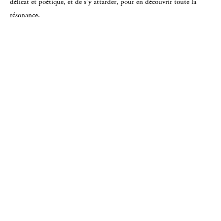
délicat et poétique, et de s’y attarder, pour en découvrir toute la
résonance.